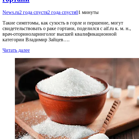
News.ru
2 года спустя
2 года спустя
0
1 минуты
Такие симптомы, как сухость в горле и першение, могут
свидетельствовать о раке гортани, поделился с aif.ru к. м. н.,
врач-оториноларинголог высшей квалификационной
категории Владимир Зайцев….
Читать далее