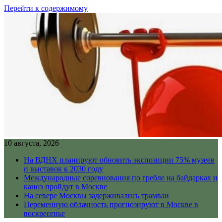
Перейти к содержимому
10 августа, 2026
На ВДНХ планируют обновить экспозиции 75% музеев
и выставок к 2030 году
Международные соревнования по гребле на байдарках и
каноэ пройдут в Москве
На севере Москвы задерживались трамваи
Переменную облачность прогнозируют в Москве в
воскресенье