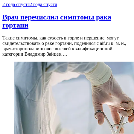
2 года спустя
2 года спустя
Врач перечислил симптомы рака
гортани
Такие симптомы, как сухость в горле и першение, могут
свидетельствовать о раке гортани, поделился с aif.ru к. м. н.,
врач-оториноларинголог высшей квалификационной
категории Владимир Зайцев….