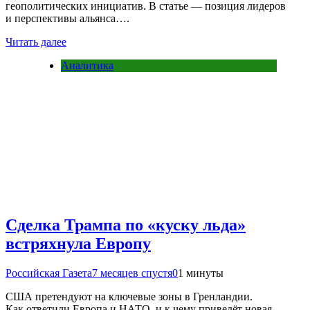
геополитических инициатив. В статье — позиция лидеров
и перспективы альянса….
Читать далее
Аналитика
Сделка Трампа по «куску льда»
встряхнула Европу
Российская Газета
7 месяцев спустя
0
1 минуты
США претендуют на ключевые зоны в Гренландии.
Как ответили Европа и НАТО, и к чему приведёт новая