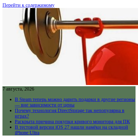
Перейти к содержимому
7 августа, 2026
В Steam теперь можно дарить подарки в другие регионы
— вне зависимости от цены
Почему технология DirectStorage так непопулярна в
играх?
Раскрыта причина покупки кривого монитора для ПК
В тестовой версии iOS 27 нашли намёки на складной
iPhone Ultra