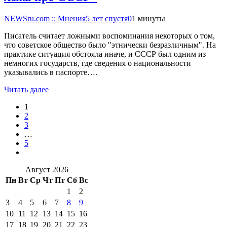
NEWSru.com :: Мнения
5 лет спустя
0
1 минуты
Писатель считает ложными воспоминания некоторых о том,
что советское общество было "этнически безразличным". На
практике ситуация обстояла иначе, и СССР был одним из
немногих государств, где сведения о национальности
указывались в паспорте….
Читать далее
1
2
3
…
5
Август 2026
Пн
Вт
Ср
Чт
Пт
Сб
Вс
1
2
3
4
5
6
7
8
9
10
11
12
13
14
15
16
17
18
19
20
21
22
23