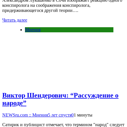
Александром Лукашенко в Сочи изображает реакцию одного
конспиролога на соображения конспиролога,
придерживающегося другой теории….
Читать далее
Мнения
Виктор Шендерович: “Рассуждение о
народе”
NEWSru.com :: Мнения
5 лет спустя
0
1 минуты
Сатирик и публицист отмечает, что термином "народ" следует