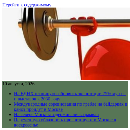
Перейти к содержимому
10 августа, 2026
На ВДНХ планируют обновить экспозиции 75% музеев
и выставок к 2030 году
Международные соревнования по гребле на байдарках и
каноэ пройдут в Москве
На севере Москвы задерживались трамваи
Переменную облачность прогнозируют в Москве в
воскресенье