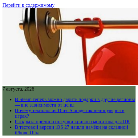
Перейти к содержимому
7 августа, 2026
В Steam теперь можно дарить подарки в другие регионы
— вне зависимости от цены
Почему технология DirectStorage так непопулярна в
играх?
Раскрыта причина покупки кривого монитора для ПК
В тестовой версии iOS 27 нашли намёки на складной
iPhone Ultra