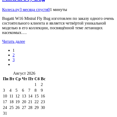
Колеса.ру
3 месяца спустя
0
1 минуты
Bugatti W16 Mistral Fly Bug изготовлен по заказу одного очень
состоятельного клиента и является четвёртой уникальной
моделью в его коллекции, посвящённой теме летающих
насекомых….
Читать далее
1
2
3
Август 2026
Пн
Вт
Ср
Чт
Пт
Сб
Вс
1
2
3
4
5
6
7
8
9
10
11
12
13
14
15
16
17
18
19
20
21
22
23
24
25
26
27
28
29
30
31