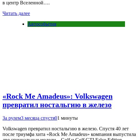
в центр Вселенной….
Читать далее
Автособытия
«Rock Me Amadeus»: Volkswagen
превратил ностальгию в железо
За рулем
3 месяца спустя
0
1 минуты
Volkswagen превратил ностальгию в железо. Спустя 40 лет
после триумфа хита «Rock Me Amadeus» компания выпустила
две специальные модели – Golf и Golf GTI Falco Edition.