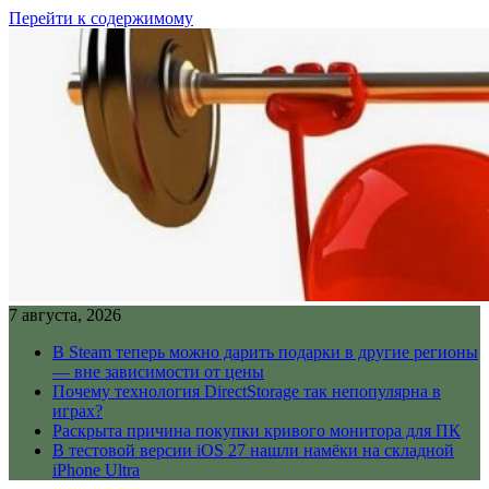
Перейти к содержимому
7 августа, 2026
В Steam теперь можно дарить подарки в другие регионы
— вне зависимости от цены
Почему технология DirectStorage так непопулярна в
играх?
Раскрыта причина покупки кривого монитора для ПК
В тестовой версии iOS 27 нашли намёки на складной
iPhone Ultra