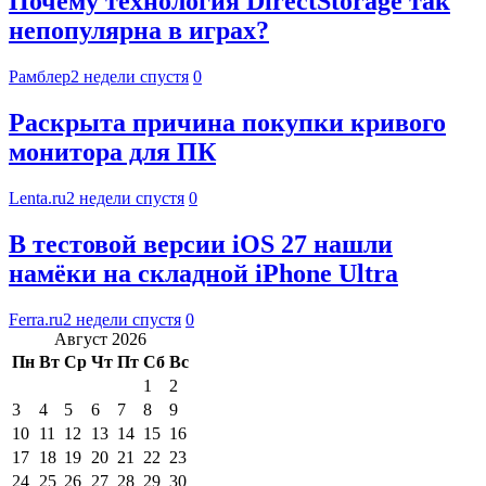
Почему технология DirectStorage так
непопулярна в играх?
Рамблер
2 недели спустя
0
Раскрыта причина покупки кривого
монитора для ПК
Lenta.ru
2 недели спустя
0
В тестовой версии iOS 27 нашли
намёки на складной iPhone Ultra
Ferra.ru
2 недели спустя
0
Август 2026
Пн
Вт
Ср
Чт
Пт
Сб
Вс
1
2
3
4
5
6
7
8
9
10
11
12
13
14
15
16
17
18
19
20
21
22
23
24
25
26
27
28
29
30