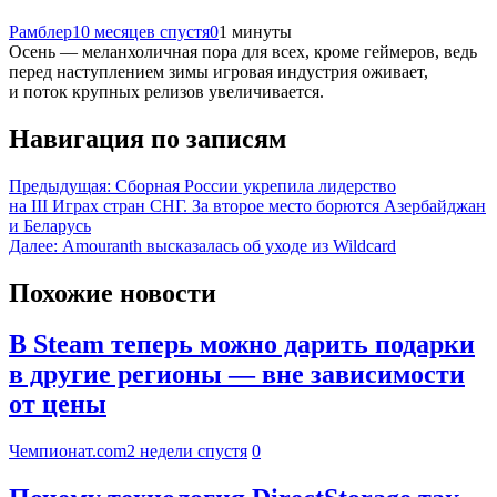
Рамблер
10 месяцев спустя
0
1 минуты
Осень — меланхоличная пора для всех, кроме геймеров, ведь
перед наступлением зимы игровая индустрия оживает,
и поток крупных релизов увеличивается.
Навигация по записям
Предыдущая:
Сборная России укрепила лидерство
на III Играх стран СНГ. За второе место борются Азербайджан
и Беларусь
Далее:
Amouranth высказалась об уходе из Wildcard
Похожие новости
В Steam теперь можно дарить подарки
в другие регионы — вне зависимости
от цены
Чемпионат.com
2 недели спустя
0