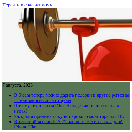
Перейти к содержимому
7 августа, 2026
В Steam теперь можно дарить подарки в другие регионы
— вне зависимости от цены
Почему технология DirectStorage так непопулярна в
играх?
Раскрыта причина покупки кривого монитора для ПК
В тестовой версии iOS 27 нашли намёки на складной
iPhone Ultra