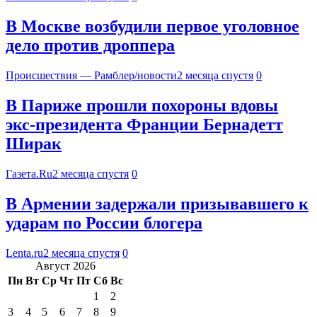
В Москве возбудили первое уголовное
дело против дроппера
Происшествия — Рамблер/новости
2 месяца спустя
0
В Париже прошли похороны вдовы
экс-президента Франции Бернадетт
Ширак
Газета.Ru
2 месяца спустя
0
В Армении задержали призывавшего к
ударам по России блогера
Lenta.ru
2 месяца спустя
0
Август 2026
Пн
Вт
Ср
Чт
Пт
Сб
Вс
1
2
3
4
5
6
7
8
9