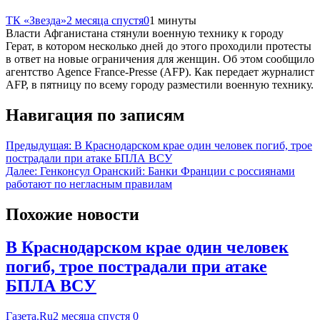
ТК «Звезда»
2 месяца спустя
0
1 минуты
Власти Афганистана стянули военную технику к городу
Герат, в котором несколько дней до этого проходили протесты
в ответ на новые ограничения для женщин. Об этом сообщило
агентство Agence France-Presse (AFP). Как передает журналист
AFP, в пятницу по всему городу разместили военную технику.
Навигация по записям
Предыдущая:
В Краснодарском крае один человек погиб, трое
пострадали при атаке БПЛА ВСУ
Далее:
Генконсул Оранский: Банки Франции с россиянами
работают по негласным правилам
Похожие новости
В Краснодарском крае один человек
погиб, трое пострадали при атаке
БПЛА ВСУ
Газета.Ru
2 месяца спустя
0