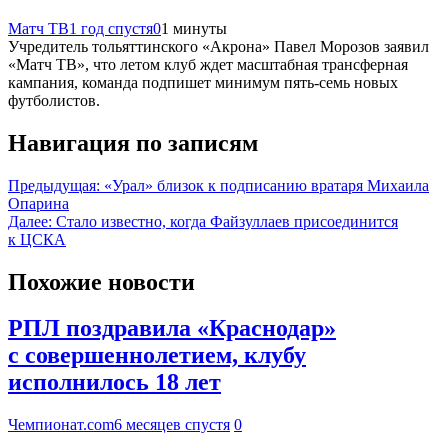
Матч ТВ
1 год спустя
0
1 минуты
Учредитель тольяттинского «Акрона» Павел Морозов заявил
«Матч ТВ», что летом клуб ждет масштабная трансферная
кампания, команда подпишет минимум пять‑семь новых
футболистов.
Навигация по записям
Предыдущая:
«Урал» близок к подписанию вратаря Михаила
Опарина
Далее:
Стало известно, когда Файзуллаев присоединится
к ЦСКА
Похожие новости
РПЛ поздравила «Краснодар»
с совершеннолетием, клубу
исполнилось 18 лет
Чемпионат.com
6 месяцев спустя
0