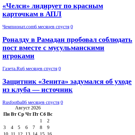
«Челси» лидирует по красным
карточкам в АПЛ
Чемпионат.com
6 месяцев спустя
0
Роналду в Рамадан пробовал соблюдать
пост вместе с мусульманскими
игроками
Газета.Ru
6 месяцев спустя
0
Защитник «Зенита» задумался об уходе
из клуба — источник
Rusfootball
6 месяцев спустя
0
Август 2026
Пн
Вт
Ср
Чт
Пт
Сб
Вс
1
2
3
4
5
6
7
8
9
10
11
12
13
14
15
16