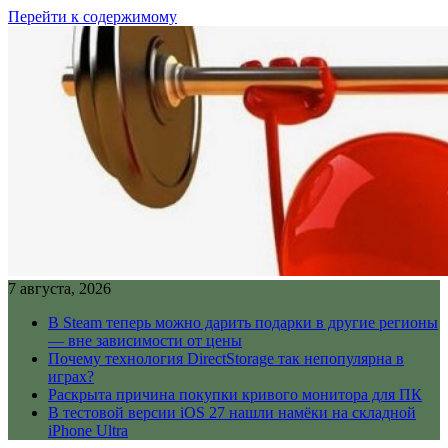
Перейти к содержимому
7 августа, 2026
В Steam теперь можно дарить подарки в другие регионы
— вне зависимости от цены
Почему технология DirectStorage так непопулярна в
играх?
Раскрыта причина покупки кривого монитора для ПК
В тестовой версии iOS 27 нашли намёки на складной
iPhone Ultra