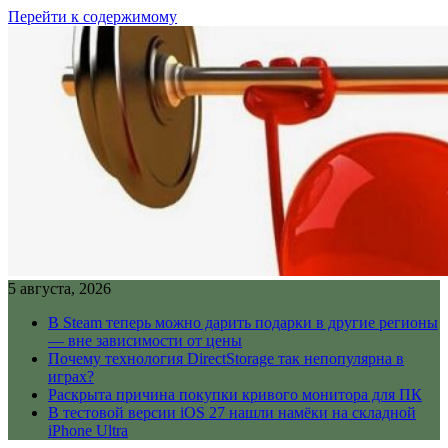
Перейти к содержимому
5 августа, 2026
В Steam теперь можно дарить подарки в другие регионы
— вне зависимости от цены
Почему технология DirectStorage так непопулярна в
играх?
Раскрыта причина покупки кривого монитора для ПК
В тестовой версии iOS 27 нашли намёки на складной
iPhone Ultra