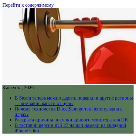
Перейти к содержимому
8 августа, 2026
В Steam теперь можно дарить подарки в другие регионы
— вне зависимости от цены
Почему технология DirectStorage так непопулярна в
играх?
Раскрыта причина покупки кривого монитора для ПК
В тестовой версии iOS 27 нашли намёки на складной
iPhone Ultra