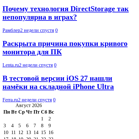
Почему технология DirectStorage так
непопулярна в играх?
Рамблер
2 недели спустя
0
Раскрыта причина покупки кривого
монитора для ПК
Lenta.ru
2 недели спустя
0
В тестовой версии iOS 27 нашли
намёки на складной iPhone Ultra
Ferra.ru
2 недели спустя
0
Август 2026
Пн
Вт
Ср
Чт
Пт
Сб
Вс
1
2
3
4
5
6
7
8
9
10
11
12
13
14
15
16