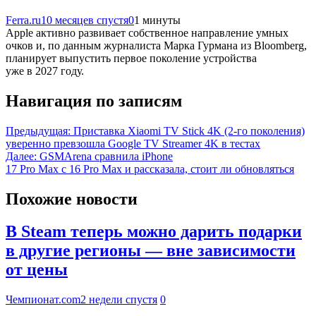
Ferra.ru
10 месяцев спустя
0
1 минуты
Apple активно развивает собственное направление умных
очков и, по данным журналиста Марка Гурмана из Bloomberg,
планирует выпустить первое поколение устройства
уже в 2027 году.
Навигация по записям
Предыдущая:
Приставка Xiaomi TV Stick 4K (2-го поколения)
уверенно превзошла Google TV Streamer 4K в тестах
Далее:
GSMArena сравнила iPhone
17 Pro Max с 16 Pro Max и рассказала, стоит ли обновляться
Похожие новости
В Steam теперь можно дарить подарки
в другие регионы — вне зависимости
от цены
Чемпионат.com
2 недели спустя
0