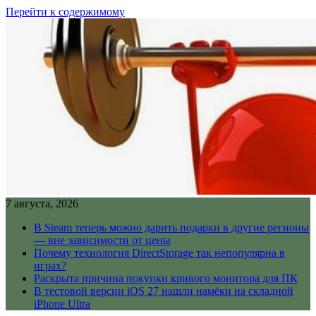
Перейти к содержимому
7 августа, 2026
В Steam теперь можно дарить подарки в другие регионы
— вне зависимости от цены
Почему технология DirectStorage так непопулярна в
играх?
Раскрыта причина покупки кривого монитора для ПК
В тестовой версии iOS 27 нашли намёки на складной
iPhone Ultra