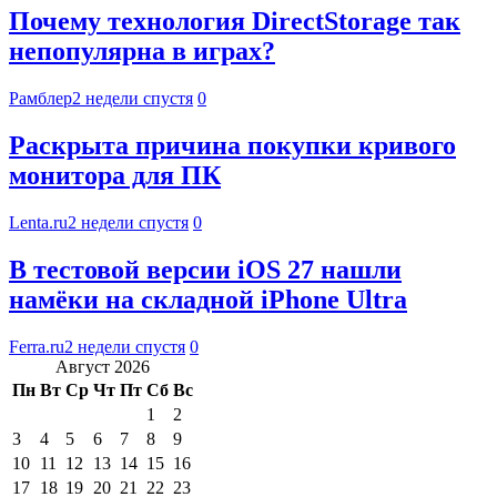
Почему технология DirectStorage так
непопулярна в играх?
Рамблер
2 недели спустя
0
Раскрыта причина покупки кривого
монитора для ПК
Lenta.ru
2 недели спустя
0
В тестовой версии iOS 27 нашли
намёки на складной iPhone Ultra
Ferra.ru
2 недели спустя
0
Август 2026
Пн
Вт
Ср
Чт
Пт
Сб
Вс
1
2
3
4
5
6
7
8
9
10
11
12
13
14
15
16
17
18
19
20
21
22
23