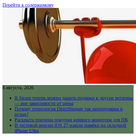
Перейти к содержимому
6 августа, 2026
В Steam теперь можно дарить подарки в другие регионы
— вне зависимости от цены
Почему технология DirectStorage так непопулярна в
играх?
Раскрыта причина покупки кривого монитора для ПК
В тестовой версии iOS 27 нашли намёки на складной
iPhone Ultra