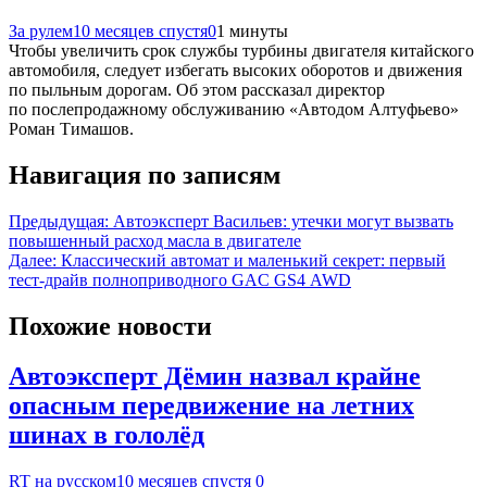
За рулем
10 месяцев спустя
0
1 минуты
Чтобы увеличить срок службы турбины двигателя китайского
автомобиля, следует избегать высоких оборотов и движения
по пыльным дорогам. Об этом рассказал директор
по послепродажному обслуживанию «Автодом Алтуфьево»
Роман Тимашов.
Навигация по записям
Предыдущая:
Автоэксперт Васильев: утечки могут вызвать
повышенный расход масла в двигателе
Далее:
Классический автомат и маленький секрет: первый
тест-драйв полноприводного GAC GS4 AWD
Похожие новости
Автоэксперт Дёмин назвал крайне
опасным передвижение на летних
шинах в гололёд
RT на русском
10 месяцев спустя
0