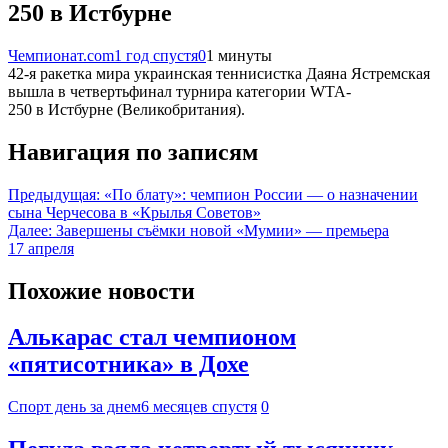
250 в Истбурне
Чемпионат.com
1 год спустя
0
1 минуты
42-я ракетка мира украинская теннисистка Даяна Ястремская
вышла в четвертьфинал турнира категории WTA-
250 в Истбурне (Великобритания).
Навигация по записям
Предыдущая:
«По блату»: чемпион России — о назначении
сына Черчесова в «Крылья Советов»
Далее:
Завершены съёмки новой «Мумии» — премьера
17 апреля
Похожие новости
Алькарас стал чемпионом
«пятисотника» в Дохе
Спорт день за днем
6 месяцев спустя
0