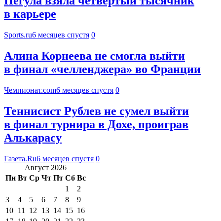
Пегула взяла четвертый тысячник
в карьере
Sports.ru
6 месяцев спустя
0
Алина Корнеева не смогла выйти
в финал «челленджера» во Франции
Чемпионат.com
6 месяцев спустя
0
Теннисист Рублев не сумел выйти
в финал турнира в Дохе, проиграв
Алькарасу
Газета.Ru
6 месяцев спустя
0
Август 2026
Пн
Вт
Ср
Чт
Пт
Сб
Вс
1
2
3
4
5
6
7
8
9
10
11
12
13
14
15
16