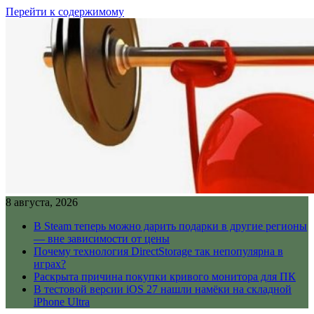
Перейти к содержимому
8 августа, 2026
В Steam теперь можно дарить подарки в другие регионы
— вне зависимости от цены
Почему технология DirectStorage так непопулярна в
играх?
Раскрыта причина покупки кривого монитора для ПК
В тестовой версии iOS 27 нашли намёки на складной
iPhone Ultra