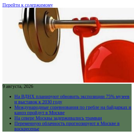
Перейти к содержимому
9 августа, 2026
На ВДНХ планируют обновить экспозиции 75% музеев
и выставок к 2030 году
Международные соревнования по гребле на байдарках и
каноэ пройдут в Москве
На севере Москвы задерживались трамваи
Переменную облачность прогнозируют в Москве в
воскресенье