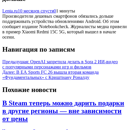
Lenta.ru
10 месяцев спустя
0
1 минуты
Производители дешевых смартфонов обязались дольше
поддерживать устройства обновлениями Android. Об этом
сообщает издание Notebookcheck. Журналисты медиа привели
в пример Xiaomi Redmi 15C 5G, который вышел в начале
осени.
Навигация по записям
Предыдущая:
OpenAI запретила делать в Sora 2 ИИ-видео
с популярными персонажами игр и фильмов
Далее:
В EA Sports FC 26 вышла вторая команда
«Фундаментальных» с Криштиану Роналду
Похожие новости
В Steam теперь можно дарить подарки
в другие регионы — вне зависимости
от цены