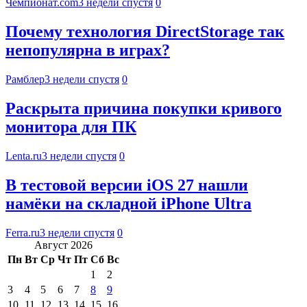
Чемпионат.com
3 недели спустя
0
Почему технология DirectStorage так
непопулярна в играх?
Рамблер
3 недели спустя
0
Раскрыта причина покупки кривого
монитора для ПК
Lenta.ru
3 недели спустя
0
В тестовой версии iOS 27 нашли
намёки на складной iPhone Ultra
Ferra.ru
3 недели спустя
0
Август 2026
Пн
Вт
Ср
Чт
Пт
Сб
Вс
1
2
3
4
5
6
7
8
9
10
11
12
13
14
15
16