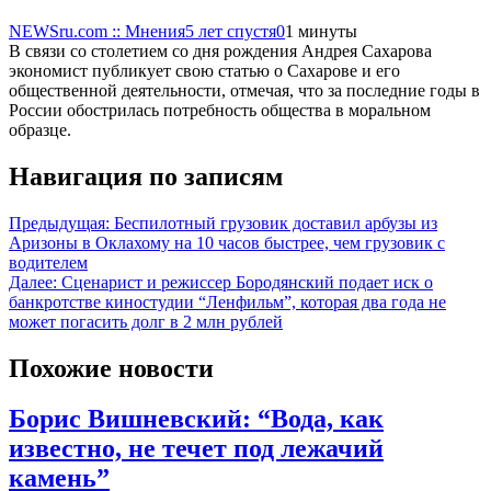
NEWSru.com :: Мнения
5 лет спустя
0
1 минуты
В связи со столетием со дня рождения Андрея Сахарова
экономист публикует свою статью о Сахарове и его
общественной деятельности, отмечая, что за последние годы в
России обострилась потребность общества в моральном
образце.
Навигация по записям
Предыдущая:
Беспилотный грузовик доставил арбузы из
Аризоны в Оклахому на 10 часов быстрее, чем грузовик с
водителем
Далее:
Сценарист и режиссер Бородянский подает иск о
банкротстве киностудии “Ленфильм”, которая два года не
может погасить долг в 2 млн рублей
Похожие новости
Борис Вишневский: “Вода, как
известно, не течет под лежачий
камень”