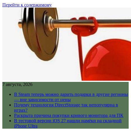
Перейти к содержимому
7 августа, 2026
В Steam теперь можно дарить подарки в другие регионы
— вне зависимости от цены
Почему технология DirectStorage так непопулярна в
играх?
Раскрыта причина покупки кривого монитора для ПК
В тестовой версии iOS 27 нашли намёки на складной
iPhone Ultra