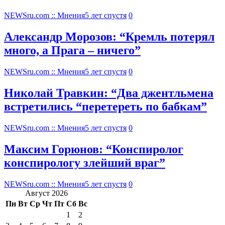
NEWSru.com :: Мнения
5 лет спустя
0
Александр Морозов: “Кремль потерял
много, а Прага – ничего”
NEWSru.com :: Мнения
5 лет спустя
0
Николай Травкин: “Два джентльмена
встретились “перетереть по бабкам”
NEWSru.com :: Мнения
5 лет спустя
0
Максим Горюнов: “Конспиролог
конспирологу злейший враг”
NEWSru.com :: Мнения
5 лет спустя
0
Август 2026
Пн
Вт
Ср
Чт
Пт
Сб
Вс
1
2