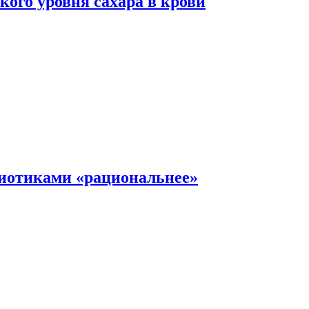
ого уровня сахара в крови
иотиками «рациональнее»