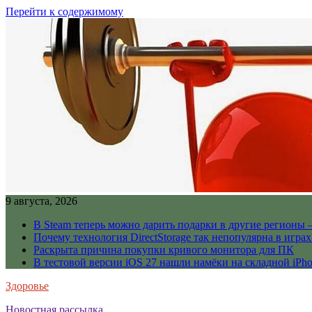
Перейти к содержимому
9 августа, 2026
В Steam теперь можно дарить подарки в другие регионы 
Почему технология DirectStorage так непопулярна в играх
Раскрыта причина покупки кривого монитора для ПК
В тестовой версии iOS 27 нашли намёки на складной iPho
Здоровье
Новостная рассылка