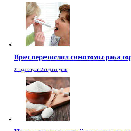
Врач перечислил симптомы рака го
2 года спустя
2 года спустя