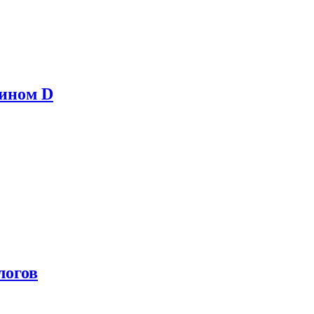
мином D
логов