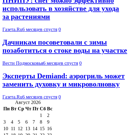
ПНИПУ: снег можно эффективно
использовать в хозяйстве для ухода
за растениями
Газета.Ru
6 месяцев спустя
0
Дачникам посоветовали с зимы
позаботиться о стоке воды на участке
Вести Подмосковья
6 месяцев спустя
0
Эксперты Demiand: аэрогриль может
заменить духовку и микроволновку
Газета.Ru
6 месяцев спустя
0
Август 2026
Пн
Вт
Ср
Чт
Пт
Сб
Вс
1
2
3
4
5
6
7
8
9
10
11
12
13
14
15
16