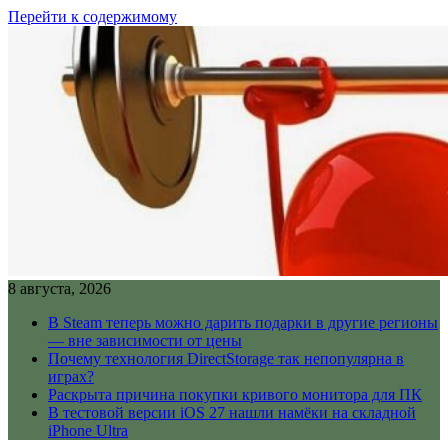
Перейти к содержимому
8 августа, 2026
В Steam теперь можно дарить подарки в другие регионы
— вне зависимости от цены
Почему технология DirectStorage так непопулярна в
играх?
Раскрыта причина покупки кривого монитора для ПК
В тестовой версии iOS 27 нашли намёки на складной
iPhone Ultra