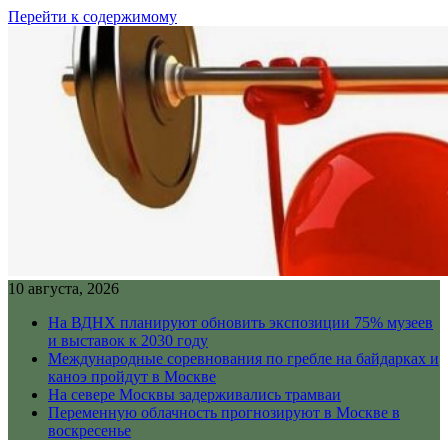
Перейти к содержимому
10 августа, 2026
На ВДНХ планируют обновить экспозиции 75% музеев
и выставок к 2030 году
Международные соревнования по гребле на байдарках и
каноэ пройдут в Москве
На севере Москвы задерживались трамваи
Переменную облачность прогнозируют в Москве в
воскресенье