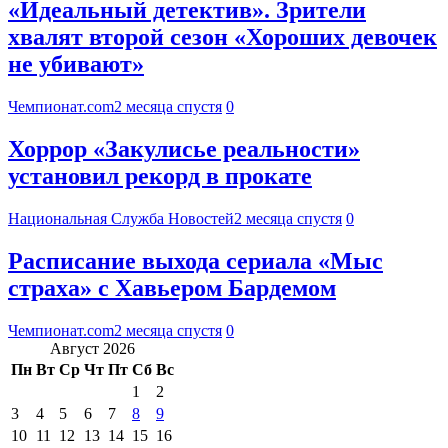
«Идеальный детектив». Зрители
хвалят второй сезон «Хороших девочек
не убивают»
Чемпионат.com
2 месяца спустя
0
Хоррор «Закулисье реальности»
установил рекорд в прокате
Национальная Служба Новостей
2 месяца спустя
0
Расписание выхода сериала «Мыс
страха» с Хавьером Бардемом
Чемпионат.com
2 месяца спустя
0
Август 2026
Пн
Вт
Ср
Чт
Пт
Сб
Вс
1
2
3
4
5
6
7
8
9
10
11
12
13
14
15
16