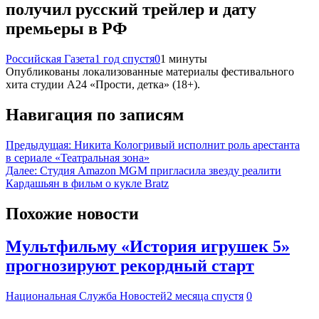
получил русский трейлер и дату
премьеры в РФ
Российская Газета
1 год спустя
0
1 минуты
Опубликованы локализованные материалы фестивального
хита студии A24 «Прости, детка» (18+).
Навигация по записям
Предыдущая:
Никита Кологривый исполнит роль арестанта
в сериале «Театральная зона»
Далее:
Студия Amazon MGM пригласила звезду реалити
Кардашьян в фильм о кукле Bratz
Похожие новости
Мультфильму «История игрушек 5»
прогнозируют рекордный старт
Национальная Служба Новостей
2 месяца спустя
0