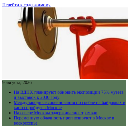
Перейти к содержимому
9 августа, 2026
На ВДНХ планируют обновить экспозиции 75% музеев
и выставок к 2030 году
Международные соревнования по гребле на байдарках и
каноэ пройдут в Москве
На севере Москвы задерживались трамваи
Переменную облачность прогнозируют в Москве в
воскресенье