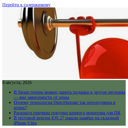
Перейти к содержимому
8 августа, 2026
В Steam теперь можно дарить подарки в другие регионы
— вне зависимости от цены
Почему технология DirectStorage так непопулярна в
играх?
Раскрыта причина покупки кривого монитора для ПК
В тестовой версии iOS 27 нашли намёки на складной
iPhone Ultra