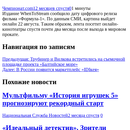
Чемпионат.com
12 месяцев спустя
0
1 минуты
Издание WhenToStream сообщило дату цифрового релиза
фильма «Формула-1». По данным СМИ, картина выйдет
онлайн 22 августа. Таким образом, лента посетит онлайн-
кинотеатры спустя почти два месяца после выхода в мировом
прокате.
Навигация по записям
Предыдущая:
Трубинер и Вилкова встретились на съемочной
площадке проекта «Балтийское море»
Далее:
В России появится маркетплейс «IDIкея»
Похожие новости
Мультфильму «История игрушек 5»
прогнозируют рекордный старт
Национальная Служба Новостей
2 месяца спустя
0
«Идеальный детектив». Зрители