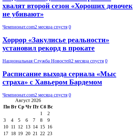
хвалят второй сезон «Хороших девочек
не убивают»
Чемпионат.com
2 месяца спустя
0
Хоррор «Закулисье реальности»
установил рекорд в прокате
Национальная Служба Новостей
2 месяца спустя
0
Расписание выхода сериала «Мыс
страха» с Хавьером Бардемом
Чемпионат.com
2 месяца спустя
0
Август 2026
Пн
Вт
Ср
Чт
Пт
Сб
Вс
1
2
3
4
5
6
7
8
9
10
11
12
13
14
15
16
17
18
19
20
21
22
23