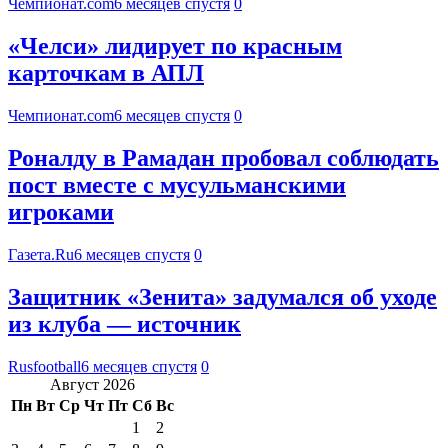
Чемпионат.com
6 месяцев спустя
0
«Челси» лидирует по красным
карточкам в АПЛ
Чемпионат.com
6 месяцев спустя
0
Роналду в Рамадан пробовал соблюдать
пост вместе с мусульманскими
игроками
Газета.Ru
6 месяцев спустя
0
Защитник «Зенита» задумался об уходе
из клуба — источник
Rusfootball
6 месяцев спустя
0
Август 2026
Пн
Вт
Ср
Чт
Пт
Сб
Вс
1
2