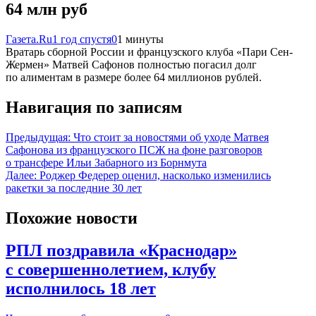
64 млн руб
Газета.Ru
1 год спустя
0
1 минуты
Вратарь сборной России и французского клуба «Пари Сен-
Жермен» Матвей Сафонов полностью погасил долг
по алиментам в размере более 64 миллионов рублей.
Навигация по записям
Предыдущая:
Что стоит за новостями об уходе Матвея
Сафонова из французского ПСЖ на фоне разговоров
о трансфере Ильи Забарного из Борнмута
Далее:
Роджер Федерер оценил, насколько изменились
ракетки за последние 30 лет
Похожие новости
РПЛ поздравила «Краснодар»
с совершеннолетием, клубу
исполнилось 18 лет