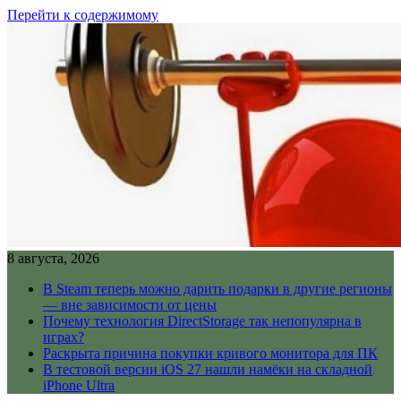
Перейти к содержимому
8 августа, 2026
В Steam теперь можно дарить подарки в другие регионы
— вне зависимости от цены
Почему технология DirectStorage так непопулярна в
играх?
Раскрыта причина покупки кривого монитора для ПК
В тестовой версии iOS 27 нашли намёки на складной
iPhone Ultra