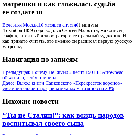
матрешки и как сложилась судьба
ее создателя
Вечерняя Москва
10 месяцев спустя
0
1 минуты
4 октября 1859 года родился Сергей Малютин, живописец,
график, книжный иллюстратор и театральный художник. И,
как принято считать, это именно он расписал первую русскую
матрешку.
Навигация по записям
Предыдущая:
Почему Helldivers 2 весит 150 ГБ: Arrowhead
объяснила, в чём причина
Далее:
Выход книги Сапковского «Перекресток воронов»
увеличил онлайн-трафик книжных магазинов на 30%
Похожие новости
“Ты не Сталин!”: как вождь народов
воспитывал своего сына