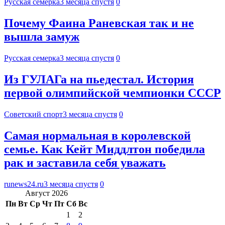
Русская семерка
3 месяца спустя
0
Почему Фаина Раневская так и не
вышла замуж
Русская семерка
3 месяца спустя
0
Из ГУЛАГа на пьедестал. История
первой олимпийской чемпионки СССР
Советский спорт
3 месяца спустя
0
Самая нормальная в королевской
семье. Как Кейт Миддлтон победила
рак и заставила себя уважать
runews24.ru
3 месяца спустя
0
Август 2026
Пн
Вт
Ср
Чт
Пт
Сб
Вс
1
2