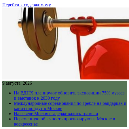
Перейти к содержимому
9 августа, 2026
На ВДНХ планируют обновить экспозиции 75% музеев
и выставок к 2030 году
Международные соревнования по гребле на байдарках и
каноэ пройдут в Москве
На севере Москвы задерживались трамваи
Переменную облачность прогнозируют в Москве в
воскресенье