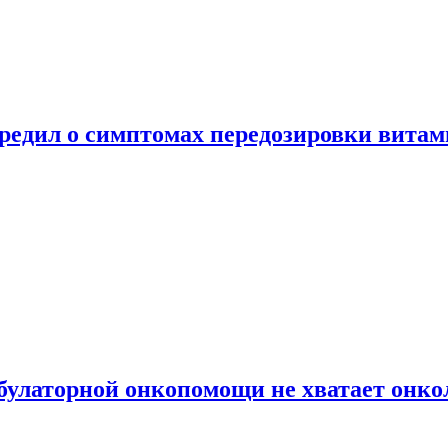
предил о симптомах передозировки вита
булаторной онкопомощи не хватает онко