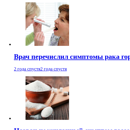
Врач перечислил симптомы рака го
2 года спустя
2 года спустя