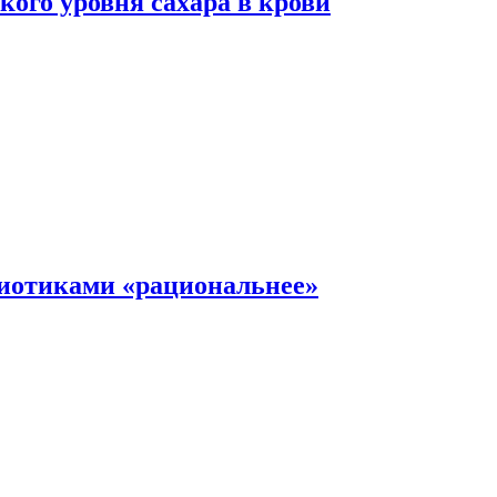
ого уровня сахара в крови
иотиками «рациональнее»