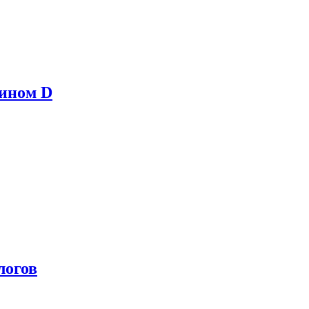
мином D
логов