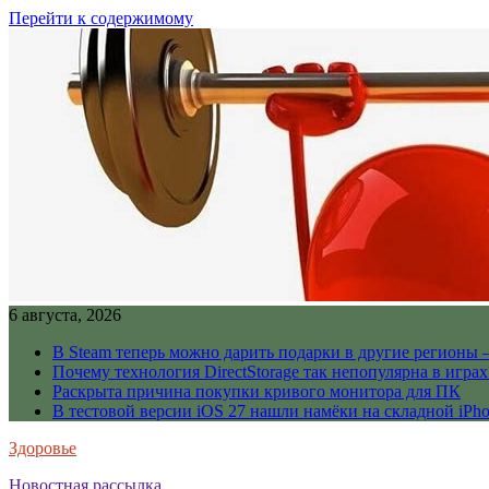
Перейти к содержимому
6 августа, 2026
В Steam теперь можно дарить подарки в другие регионы 
Почему технология DirectStorage так непопулярна в играх
Раскрыта причина покупки кривого монитора для ПК
В тестовой версии iOS 27 нашли намёки на складной iPho
Здоровье
Новостная рассылка