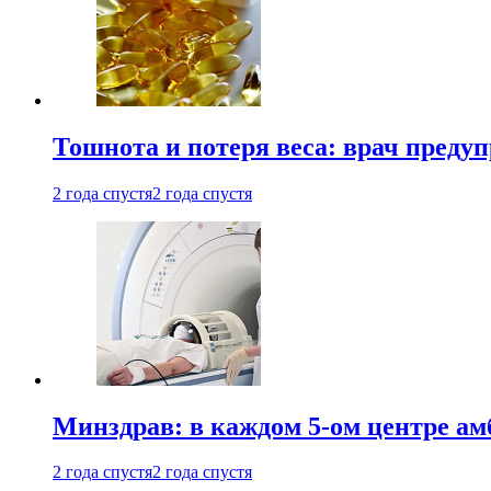
Тошнота и потеря веса: врач преду
2 года спустя
2 года спустя
Минздрав: в каждом 5-ом центре ам
2 года спустя
2 года спустя