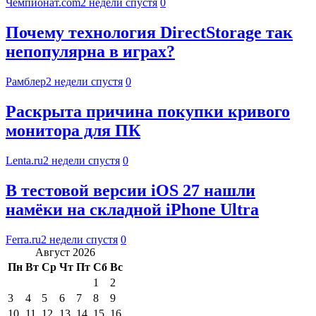
Чемпионат.com
2 недели спустя
0
Почему технология DirectStorage так
непопулярна в играх?
Рамблер
2 недели спустя
0
Раскрыта причина покупки кривого
монитора для ПК
Lenta.ru
2 недели спустя
0
В тестовой версии iOS 27 нашли
намёки на складной iPhone Ultra
Ferra.ru
2 недели спустя
0
Август 2026
Пн
Вт
Ср
Чт
Пт
Сб
Вс
1
2
3
4
5
6
7
8
9
10
11
12
13
14
15
16