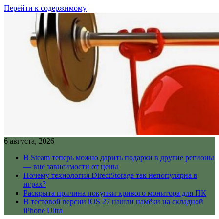
Перейти к содержимому
6 августа, 2026
В Steam теперь можно дарить подарки в другие регионы
— вне зависимости от цены
Почему технология DirectStorage так непопулярна в
играх?
Раскрыта причина покупки кривого монитора для ПК
В тестовой версии iOS 27 нашли намёки на складной
iPhone Ultra