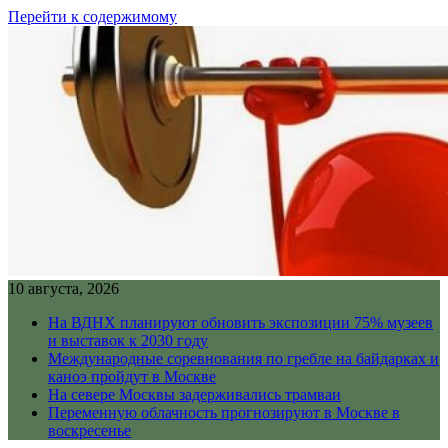
Перейти к содержимому
10 августа, 2026
На ВДНХ планируют обновить экспозиции 75% музеев
и выставок к 2030 году
Международные соревнования по гребле на байдарках и
каноэ пройдут в Москве
На севере Москвы задерживались трамваи
Переменную облачность прогнозируют в Москве в
воскресенье