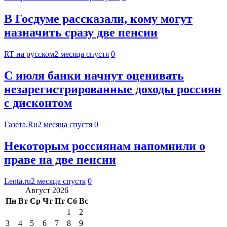
В Госдуме рассказали, кому могут
назначить сразу две пенсии
RT на русском
2 месяца спустя
0
С июля банки начнут оценивать
незарегистрированные доходы россиян
с дисконтом
Газета.Ru
2 месяца спустя
0
Некоторым россиянам напомнили о
праве на две пенсии
Lenta.ru
2 месяца спустя
0
Август 2026
Пн
Вт
Ср
Чт
Пт
Сб
Вс
1
2
3
4
5
6
7
8
9