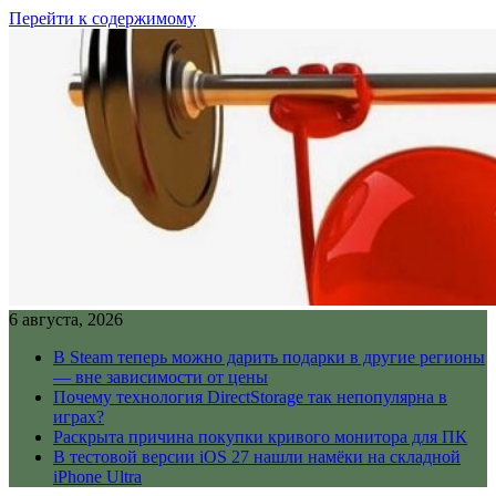
Перейти к содержимому
6 августа, 2026
В Steam теперь можно дарить подарки в другие регионы
— вне зависимости от цены
Почему технология DirectStorage так непопулярна в
играх?
Раскрыта причина покупки кривого монитора для ПК
В тестовой версии iOS 27 нашли намёки на складной
iPhone Ultra