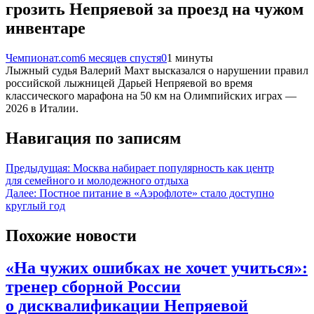
грозить Непряевой за проезд на чужом
инвентаре
Чемпионат.com
6 месяцев спустя
0
1 минуты
Лыжный судья Валерий Махт высказался о нарушении правил
российской лыжницей Дарьей Непряевой во время
классического марафона на 50 км на Олимпийских играх —
2026 в Италии.
Навигация по записям
Предыдущая:
Москва набирает популярность как центр
для семейного и молодежного отдыха
Далее:
Постное питание в «Аэрофлоте» стало доступно
круглый год
Похожие новости
«На чужих ошибках не хочет учиться»:
тренер сборной России
о дисквалификации Непряевой