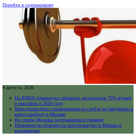
Перейти к содержимому
9 августа, 2026
На ВДНХ планируют обновить экспозиции 75% музеев
и выставок к 2030 году
Международные соревнования по гребле на байдарках и
каноэ пройдут в Москве
На севере Москвы задерживались трамваи
Переменную облачность прогнозируют в Москве в
воскресенье