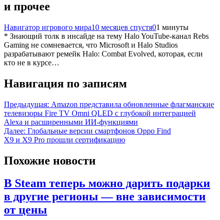
и прочее
Навигатор игрового мира
10 месяцев спустя
0
1 минуты
* Знающий толк в инсайде на тему Halo YouTube-канал Rebs
Gaming не сомневается, что Microsoft и Halo Studios
разрабатывают ремейк Halo: Combat Evolved, которая, если
кто не в курсе…
Навигация по записям
Предыдущая:
Amazon представила обновленные флагманские
телевизоры Fire TV Omni QLED с глубокой интеграцией
Alexa и расширенными ИИ-функциями
Далее:
Глобальные версии смартфонов Oppo Find
X9 и X9 Pro прошли сертификацию
Похожие новости
В Steam теперь можно дарить подарки
в другие регионы — вне зависимости
от цены