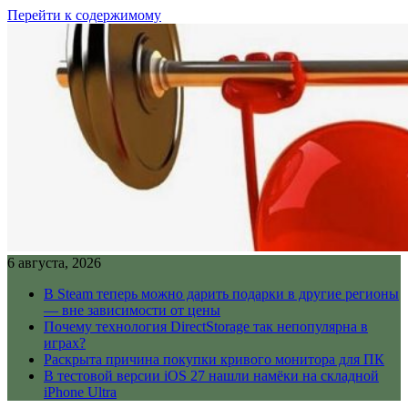
Перейти к содержимому
6 августа, 2026
В Steam теперь можно дарить подарки в другие регионы
— вне зависимости от цены
Почему технология DirectStorage так непопулярна в
играх?
Раскрыта причина покупки кривого монитора для ПК
В тестовой версии iOS 27 нашли намёки на складной
iPhone Ultra