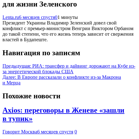
для жизни Зеленского
Lenta.ru
6 месяцев спустя
0
1 минуты
Президент Украины Владимир Зеленский довел свой
конфликт с премьер-министром Венгрии Виктором Орбаном
до такой степени, что его жизнь теперь зависит от свержения
властей в Будапеште.
Навигация по записям
Предыдущая:
РИА: трансфер и дайвинг дорожают на Кубе из-
за энергетической блокады США
Далее:
В Европе рассказали о конфликте из-за Макрона
и Мерца
Похожие новости
Axios: переговоры в Женеве «зашли
в тупик»
Говорит Москва
6 месяцев спустя
0