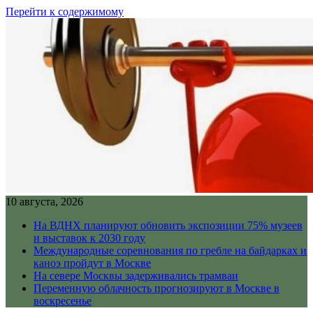
Перейти к содержимому
10 августа, 2026
На ВДНХ планируют обновить экспозиции 75% музеев
и выставок к 2030 году
Международные соревнования по гребле на байдарках и
каноэ пройдут в Москве
На севере Москвы задерживались трамваи
Переменную облачность прогнозируют в Москве в
воскресенье