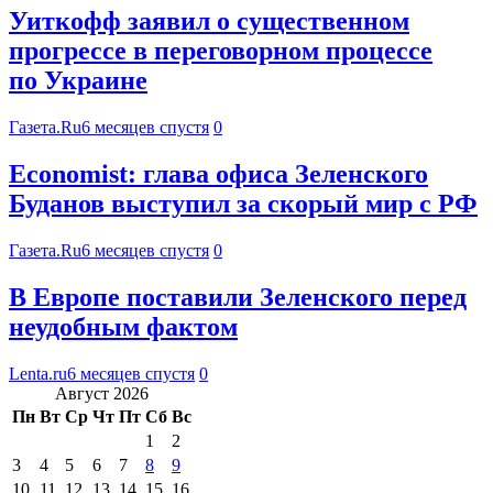
Уиткофф заявил о существенном
прогрессе в переговорном процессе
по Украине
Газета.Ru
6 месяцев спустя
0
Economist: глава офиса Зеленского
Буданов выступил за скорый мир с РФ
Газета.Ru
6 месяцев спустя
0
В Европе поставили Зеленского перед
неудобным фактом
Lenta.ru
6 месяцев спустя
0
Август 2026
Пн
Вт
Ср
Чт
Пт
Сб
Вс
1
2
3
4
5
6
7
8
9
10
11
12
13
14
15
16