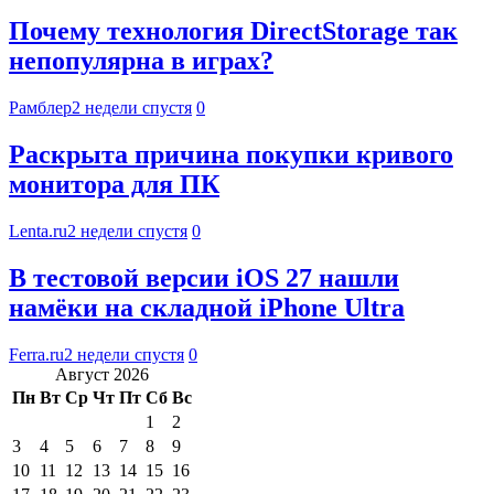
Почему технология DirectStorage так
непопулярна в играх?
Рамблер
2 недели спустя
0
Раскрыта причина покупки кривого
монитора для ПК
Lenta.ru
2 недели спустя
0
В тестовой версии iOS 27 нашли
намёки на складной iPhone Ultra
Ferra.ru
2 недели спустя
0
Август 2026
Пн
Вт
Ср
Чт
Пт
Сб
Вс
1
2
3
4
5
6
7
8
9
10
11
12
13
14
15
16