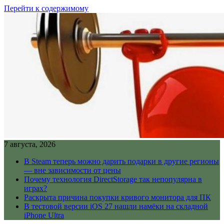
Перейти к содержимому
7 августа, 2026
В Steam теперь можно дарить подарки в другие регионы
— вне зависимости от цены
Почему технология DirectStorage так непопулярна в
играх?
Раскрыта причина покупки кривого монитора для ПК
В тестовой версии iOS 27 нашли намёки на складной
iPhone Ultra