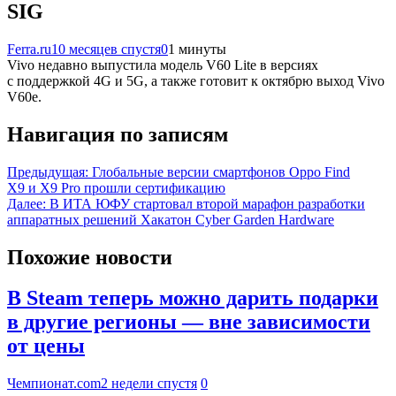
SIG
Ferra.ru
10 месяцев спустя
0
1 минуты
Vivo недавно выпустила модель V60 Lite в версиях
с поддержкой 4G и 5G, а также готовит к октябрю выход Vivo
V60e.
Навигация по записям
Предыдущая:
Глобальные версии смартфонов Oppo Find
X9 и X9 Pro прошли сертификацию
Далее:
В ИТА ЮФУ стартовал второй марафон разработки
аппаратных решений Хакатон Cyber Garden Hardware
Похожие новости
В Steam теперь можно дарить подарки
в другие регионы — вне зависимости
от цены
Чемпионат.com
2 недели спустя
0