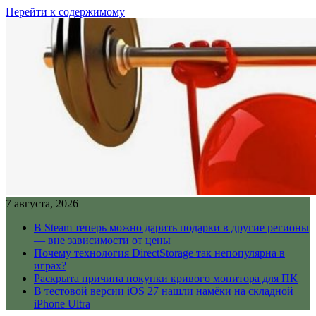
Перейти к содержимому
7 августа, 2026
В Steam теперь можно дарить подарки в другие регионы
— вне зависимости от цены
Почему технология DirectStorage так непопулярна в
играх?
Раскрыта причина покупки кривого монитора для ПК
В тестовой версии iOS 27 нашли намёки на складной
iPhone Ultra