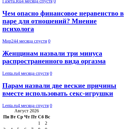
Газета.Ru
4 месяца спустя
0
Чем опасно финансовое неравенство в
паре для отношений? Мнение
психолога
Мир24
4 месяца спустя
0
Женщинам назвали три минуса
распространенного вида оргазма
Lenta.ru
4 месяца спустя
0
Парам назвали две веские причины
вместе использовать секс-игрушки
Lenta.ru
4 месяца спустя
0
Август 2026
Пн
Вт
Ср
Чт
Пт
Сб
Вс
1
2