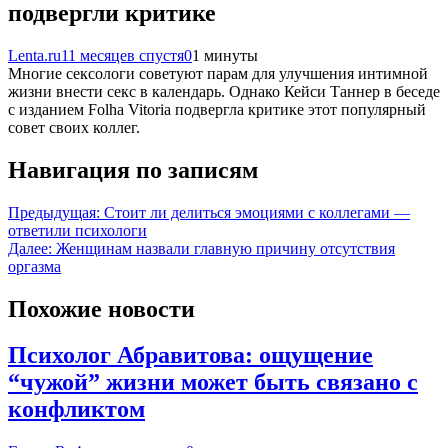
подвергли критике
Lenta.ru
11 месяцев спустя
0
1 минуты
Многие сексологи советуют парам для улучшения интимной
жизни внести секс в календарь. Однако Кейси Таннер в беседе
с изданием Folha Vitoria подвергла критике этот популярный
совет своих коллег.
Навигация по записям
Предыдущая:
Стоит ли делиться эмоциями с коллегами —
ответили психологи
Далее:
Женщинам назвали главную причину отсутствия
оргазма
Похожие новости
Психолог Абравитова: ощущение
“чужой” жизни может быть связано с
конфликтом