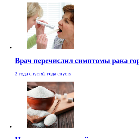
Врач перечислил симптомы рака го
2 года спустя
2 года спустя