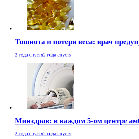
Тошнота и потеря веса: врач преду
2 года спустя
2 года спустя
Минздрав: в каждом 5-ом центре ам
2 года спустя
2 года спустя