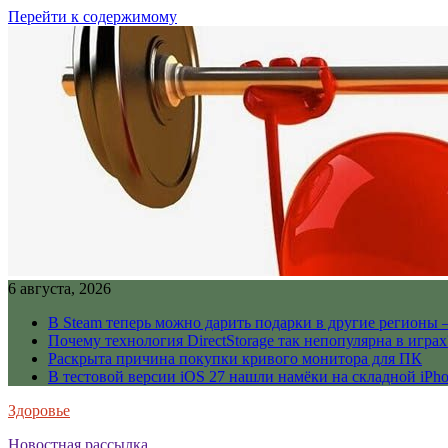
Перейти к содержимому
6 августа, 2026
В Steam теперь можно дарить подарки в другие регионы 
Почему технология DirectStorage так непопулярна в играх
Раскрыта причина покупки кривого монитора для ПК
В тестовой версии iOS 27 нашли намёки на складной iPho
Здоровье
Новостная рассылка