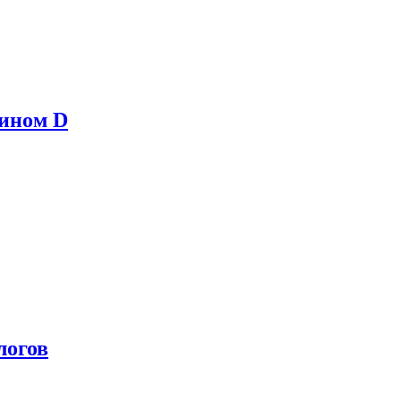
мином D
логов