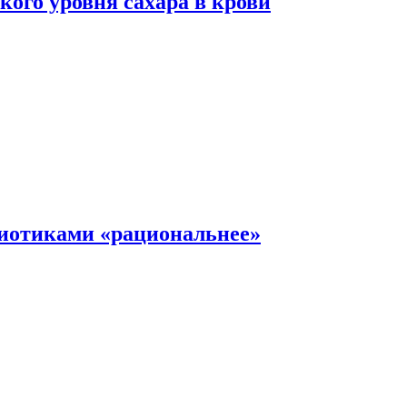
ого уровня сахара в крови
иотиками «рациональнее»