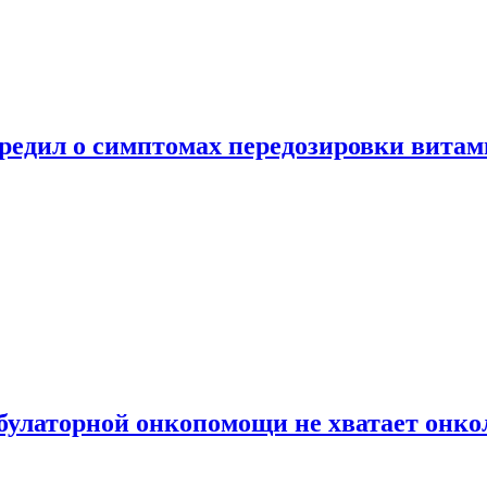
предил о симптомах передозировки вита
булаторной онкопомощи не хватает онко