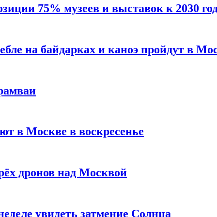
зиции 75% музеев и выставок к 2030 го
бле на байдарках и каноэ пройдут в Мо
рамваи
ют в Москве в воскресенье
рёх дронов над Москвой
неделе увидеть затмение Солнца