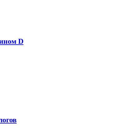
мином D
логов