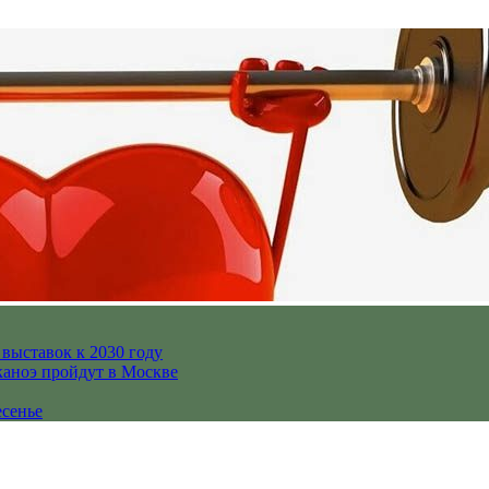
выставок к 2030 году
каноэ пройдут в Москве
есенье