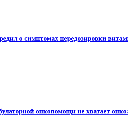
предил о симптомах передозировки вита
булаторной онкопомощи не хватает онко