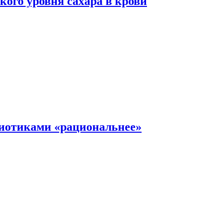
ого уровня сахара в крови
иотиками «рациональнее»