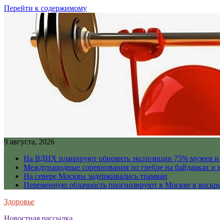
Перейти к содержимому
9 августа, 2026
На ВДНХ планируют обновить экспозиции 75% музеев и 
Международные соревнования по гребле на байдарках и 
На севере Москвы задерживались трамваи
Переменную облачность прогнозируют в Москве в воскр
Здоровье
Новостная рассылка