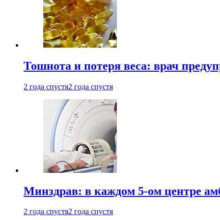
Тошнота и потеря веса: врач преду
2 года спустя
2 года спустя
Минздрав: в каждом 5-ом центре ам
2 года спустя
2 года спустя