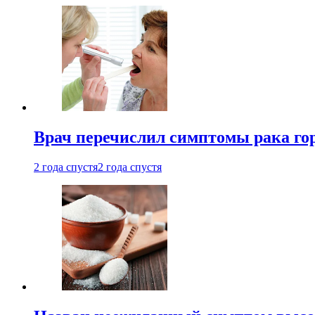
Врач перечислил симптомы рака го
2 года спустя
2 года спустя