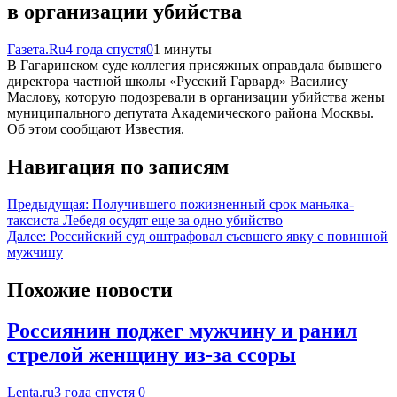
в организации убийства
Газета.Ru
4 года спустя
0
1 минуты
В Гагаринском суде коллегия присяжных оправдала бывшего
директора частной школы «Русский Гарвард» Василису
Маслову, которую подозревали в организации убийства жены
муниципального депутата Академического района Москвы.
Об этом сообщают Известия.
Навигация по записям
Предыдущая:
Получившего пожизненный срок маньяка-
таксиста Лебедя осудят еще за одно убийство
Далее:
Российский суд оштрафовал съевшего явку с повинной
мужчину
Похожие новости
Россиянин поджег мужчину и ранил
стрелой женщину из-за ссоры
Lenta.ru
3 года спустя
0