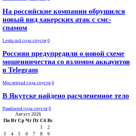
На российские компании обрушился
новый вид хакерских атак с смс-
спамом
Lenta.ru
4 года спустя
0
Россиян предупредили о новой схеме
мошенничества со взломом аккаунтов
в Telegram
Мослента
4 года спустя
0
В Якутске найдено расчлененное тело
Рамблер
4 года спустя
0
Август 2026
Пн
Вт
Ср
Чт
Пт
Сб
Вс
1
2
3
4
5
6
7
8
9