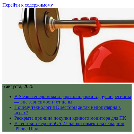
Перейти к содержимому
6 августа, 2026
В Steam теперь можно дарить подарки в другие регионы
— вне зависимости от цены
Почему технология DirectStorage так непопулярна в
играх?
Раскрыта причина покупки кривого монитора для ПК
В тестовой версии iOS 27 нашли намёки на складной
iPhone Ultra