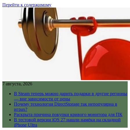
Перейти к содержимому
7 августа, 2026
В Steam теперь можно дарить подарки в другие регионы
— вне зависимости от цены
Почему технология DirectStorage так непопулярна в
играх?
Раскрыта причина покупки кривого монитора для ПК
В тестовой версии iOS 27 нашли намёки на складной
iPhone Ultra