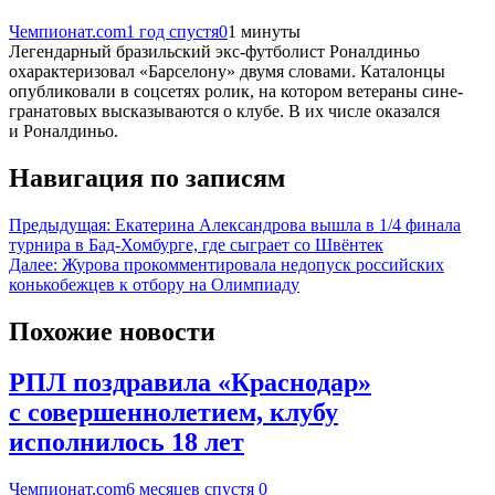
Чемпионат.com
1 год спустя
0
1 минуты
Легендарный бразильский экс-футболист Роналдиньо
охарактеризовал «Барселону» двумя словами. Каталонцы
опубликовали в соцсетях ролик, на котором ветераны сине-
гранатовых высказываются о клубе. В их числе оказался
и Роналдиньо.
Навигация по записям
Предыдущая:
Екатерина Александрова вышла в 1/4 финала
турнира в Бад-Хомбурге, где сыграет со Швёнтек
Далее:
Журова прокомментировала недопуск российских
конькобежцев к отбору на Олимпиаду
Похожие новости
РПЛ поздравила «Краснодар»
с совершеннолетием, клубу
исполнилось 18 лет
Чемпионат.com
6 месяцев спустя
0