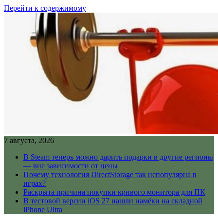
Перейти к содержимому
7 августа, 2026
В Steam теперь можно дарить подарки в другие регионы
— вне зависимости от цены
Почему технология DirectStorage так непопулярна в
играх?
Раскрыта причина покупки кривого монитора для ПК
В тестовой версии iOS 27 нашли намёки на складной
iPhone Ultra