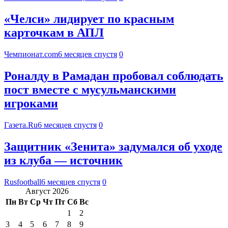
«Челси» лидирует по красным
карточкам в АПЛ
Чемпионат.com
6 месяцев спустя
0
Роналду в Рамадан пробовал соблюдать
пост вместе с мусульманскими
игроками
Газета.Ru
6 месяцев спустя
0
Защитник «Зенита» задумался об уходе
из клуба — источник
Rusfootball
6 месяцев спустя
0
Август 2026
Пн
Вт
Ср
Чт
Пт
Сб
Вс
1
2
3
4
5
6
7
8
9