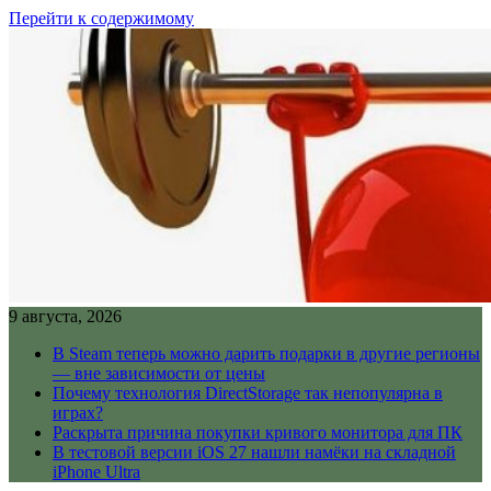
Перейти к содержимому
9 августа, 2026
В Steam теперь можно дарить подарки в другие регионы
— вне зависимости от цены
Почему технология DirectStorage так непопулярна в
играх?
Раскрыта причина покупки кривого монитора для ПК
В тестовой версии iOS 27 нашли намёки на складной
iPhone Ultra