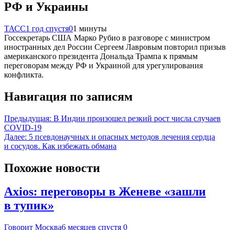
РФ и Украины
ТАСС
1 год спустя
0
1 минуты
Госсекретарь США Марко Рубио в разговоре с министром
иностранных дел России Сергеем Лавровым повторил призыв
американского президента Дональда Трампа к прямым
переговорам между РФ и Украиной для урегулирования
конфликта.
Навигация по записям
Предыдущая:
В Индии произошел резкий рост числа случаев
COVID-19
Далее:
5 псевдонаучных и опасных методов лечения сердца
и сосудов. Как избежать обмана
Похожие новости
Axios: переговоры в Женеве «зашли
в тупик»
Говорит Москва
6 месяцев спустя
0