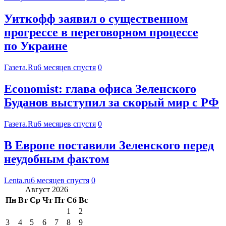
Уиткофф заявил о существенном
прогрессе в переговорном процессе
по Украине
Газета.Ru
6 месяцев спустя
0
Economist: глава офиса Зеленского
Буданов выступил за скорый мир с РФ
Газета.Ru
6 месяцев спустя
0
В Европе поставили Зеленского перед
неудобным фактом
Lenta.ru
6 месяцев спустя
0
Август 2026
Пн
Вт
Ср
Чт
Пт
Сб
Вс
1
2
3
4
5
6
7
8
9