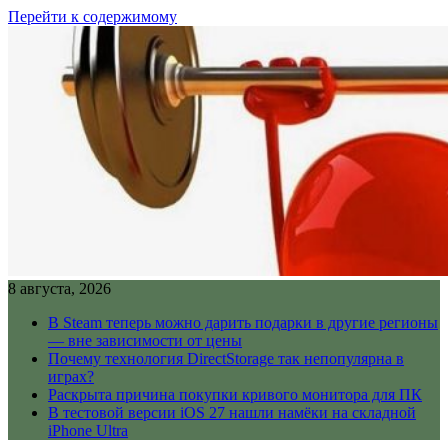
Перейти к содержимому
8 августа, 2026
В Steam теперь можно дарить подарки в другие регионы
— вне зависимости от цены
Почему технология DirectStorage так непопулярна в
играх?
Раскрыта причина покупки кривого монитора для ПК
В тестовой версии iOS 27 нашли намёки на складной
iPhone Ultra