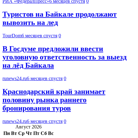
РИА «ФедералПресс»
6 месяцев спустя
0
Туристов на Байкале продолжают
вывозить на лед
TourDom
6 месяцев спустя
0
В Госдуме предложили ввести
уголовную ответственность за выезд
на лёд Байкала
runews24.ru
6 месяцев спустя
0
Краснодарский край занимает
половину рынка раннего
бронирования туров
runews24.ru
6 месяцев спустя
0
Август 2026
Пн
Вт
Ср
Чт
Пт
Сб
Вс