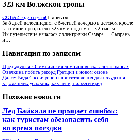
323 км Волжской тропы
СОВА
2 года спустя
0
1 минуты
За 8 дней велосипедист с 6-летней дочерью в детском кресле
за спиной преодолели 323 км и подъем на 3,2 тыс. м.
Их путешествие началось с электрички Самара — Сызрань
и…
Навигация по записям
Предыдущая:
Олимпийский чемпион высказался о шансах
Овечкина побить рекорд Гретцки в новом сезоне
Далее:
Вода Сасси: рецепт приготовления для похудения
в домашних условиях, как пить, польза и вред
Похожие новости
Лед Байкала не прощает ошибок:
как туристам обезопасить себя
во время поездки