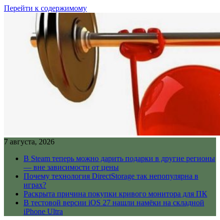
Перейти к содержимому
7 августа, 2026
В Steam теперь можно дарить подарки в другие регионы
— вне зависимости от цены
Почему технология DirectStorage так непопулярна в
играх?
Раскрыта причина покупки кривого монитора для ПК
В тестовой версии iOS 27 нашли намёки на складной
iPhone Ultra