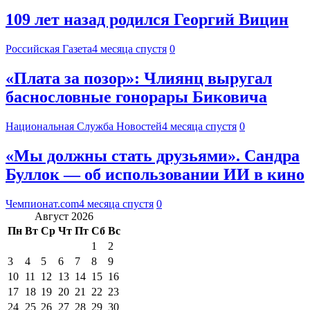
109 лет назад родился Георгий Вицин
Российская Газета
4 месяца спустя
0
«Плата за позор»: Члиянц выругал
баснословные гонорары Биковича
Национальная Служба Новостей
4 месяца спустя
0
«Мы должны стать друзьями». Сандра
Буллок — об использовании ИИ в кино
Чемпионат.com
4 месяца спустя
0
Август 2026
Пн
Вт
Ср
Чт
Пт
Сб
Вс
1
2
3
4
5
6
7
8
9
10
11
12
13
14
15
16
17
18
19
20
21
22
23
24
25
26
27
28
29
30