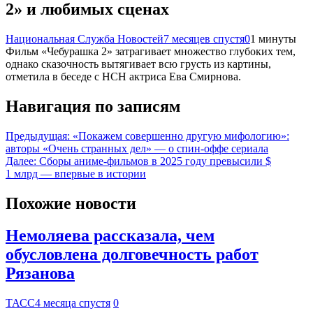
2» и любимых сценах
Национальная Служба Новостей
7 месяцев спустя
0
1 минуты
Фильм «Чебурашка 2» затрагивает множество глубоких тем,
однако сказочность вытягивает всю грусть из картины,
отметила в беседе с НСН актриса Ева Смирнова.
Навигация по записям
Предыдущая:
«Покажем совершенно другую мифологию»:
авторы «Очень странных дел» — о спин-оффе сериала
Далее:
Сборы аниме-фильмов в 2025 году превысили $
1 млрд — впервые в истории
Похожие новости
Немоляева рассказала, чем
обусловлена долговечность работ
Рязанова
ТАСС
4 месяца спустя
0