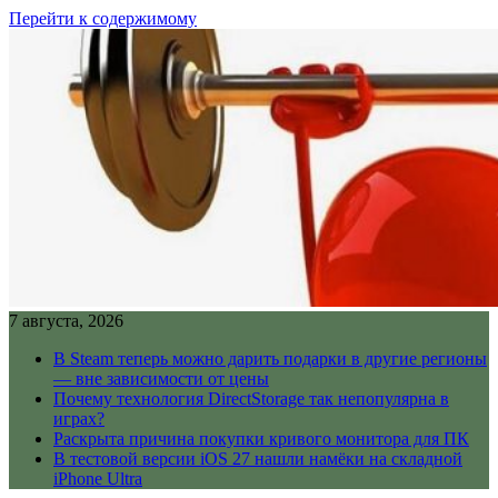
Перейти к содержимому
7 августа, 2026
В Steam теперь можно дарить подарки в другие регионы
— вне зависимости от цены
Почему технология DirectStorage так непопулярна в
играх?
Раскрыта причина покупки кривого монитора для ПК
В тестовой версии iOS 27 нашли намёки на складной
iPhone Ultra