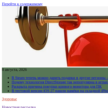
Перейти к содержимому
8 августа, 2026
В Steam теперь можно дарить подарки в другие регионы 
Почему технология DirectStorage так непопулярна в играх
Раскрыта причина покупки кривого монитора для ПК
В тестовой версии iOS 27 нашли намёки на складной iPho
Здоровье
Новостная рассылка