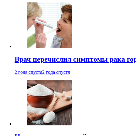
Врач перечислил симптомы рака го
2 года спустя
2 года спустя