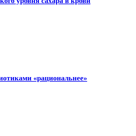
ого уровня сахара в крови
иотиками «рациональнее»