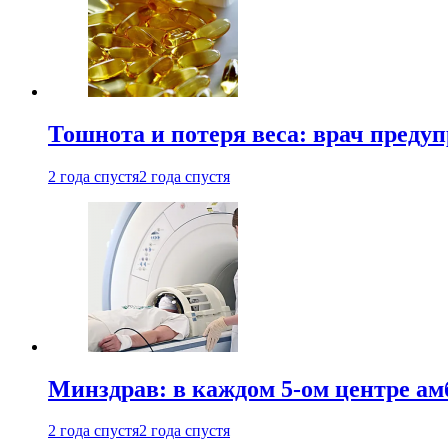
Тошнота и потеря веса: врач преду
2 года спустя
2 года спустя
Минздрав: в каждом 5-ом центре ам
2 года спустя
2 года спустя