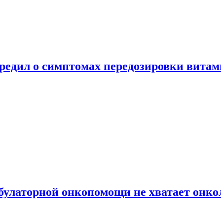
предил о симптомах передозировки вита
булаторной онкопомощи не хватает онко