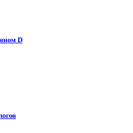
мином D
логов