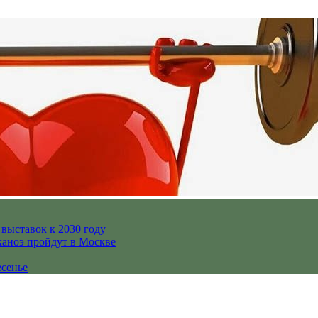
выставок к 2030 году
каноэ пройдут в Москве
есенье