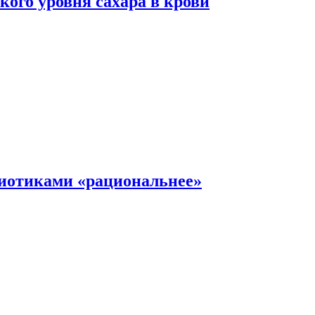
ого уровня сахара в крови
иотиками «рациональнее»