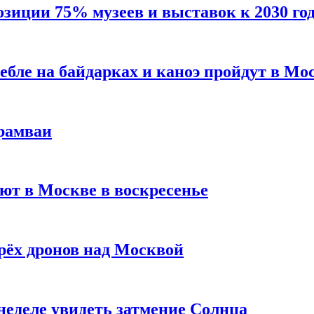
зиции 75% музеев и выставок к 2030 го
бле на байдарках и каноэ пройдут в Мо
рамваи
ют в Москве в воскресенье
рёх дронов над Москвой
неделе увидеть затмение Солнца