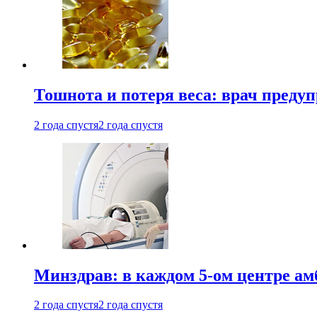
Тошнота и потеря веса: врач преду
2 года спустя
2 года спустя
Минздрав: в каждом 5-ом центре ам
2 года спустя
2 года спустя