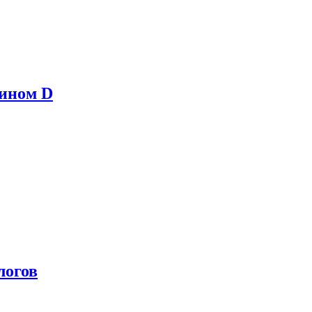
мином D
логов