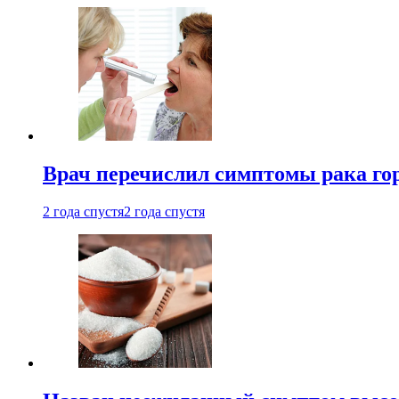
Врач перечислил симптомы рака го
2 года спустя
2 года спустя