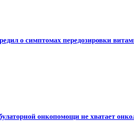
предил о симптомах передозировки вита
булаторной онкопомощи не хватает онко