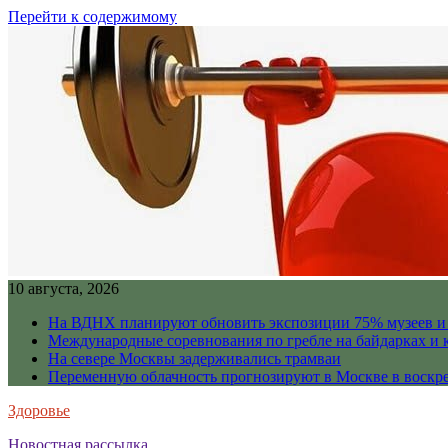
Перейти к содержимому
10 августа, 2026
На ВДНХ планируют обновить экспозиции 75% музеев и 
Международные соревнования по гребле на байдарках и 
На севере Москвы задерживались трамваи
Переменную облачность прогнозируют в Москве в воскр
Здоровье
Новостная рассылка