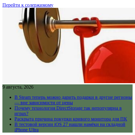
Перейти к содержимому
9 августа, 2026
В Steam теперь можно дарить подарки в другие регионы
— вне зависимости от цены
Почему технология DirectStorage так непопулярна в
играх?
Раскрыта причина покупки кривого монитора для ПК
В тестовой версии iOS 27 нашли намёки на складной
iPhone Ultra