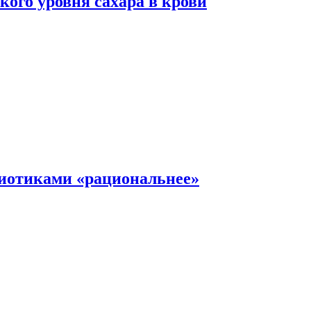
ого уровня сахара в крови
иотиками «рациональнее»