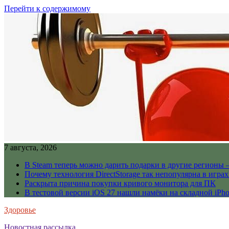
Перейти к содержимому
7 августа, 2026
В Steam теперь можно дарить подарки в другие регионы 
Почему технология DirectStorage так непопулярна в играх
Раскрыта причина покупки кривого монитора для ПК
В тестовой версии iOS 27 нашли намёки на складной iPho
Здоровье
Новостная рассылка