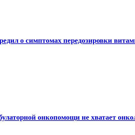
предил о симптомах передозировки вита
булаторной онкопомощи не хватает онко