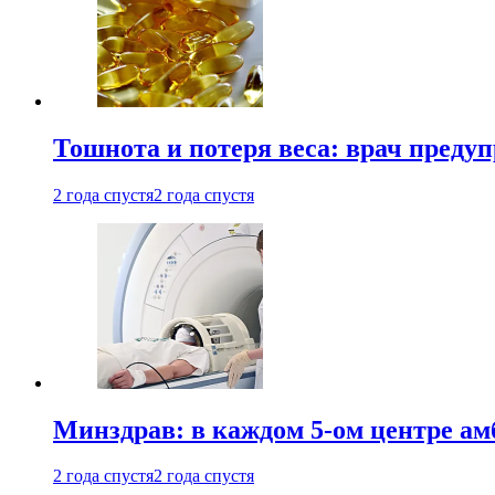
Тошнота и потеря веса: врач преду
2 года спустя
2 года спустя
Минздрав: в каждом 5-ом центре ам
2 года спустя
2 года спустя