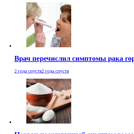
Врач перечислил симптомы рака го
2 года спустя
2 года спустя