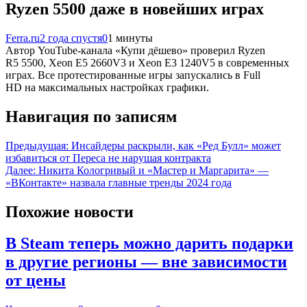
Ryzen 5500 даже в новейших играх
Ferra.ru
2 года спустя
0
1 минуты
Автор YouTube-канала «Купи дёшево» проверил Ryzen
R5 5500, Xeon E5 2660V3 и Xeon E3 1240V5 в современных
играх. Все протестированные игры запускались в Full
HD на максимальных настройках графики.
Навигация по записям
Предыдущая:
Инсайдеры раскрыли, как «Ред Булл» может
избавиться от Переса не нарушая контракта
Далее:
Никита Кологривый и «Мастер и Маргарита» —
«ВКонтакте» назвала главные тренды 2024 года
Похожие новости
В Steam теперь можно дарить подарки
в другие регионы — вне зависимости
от цены