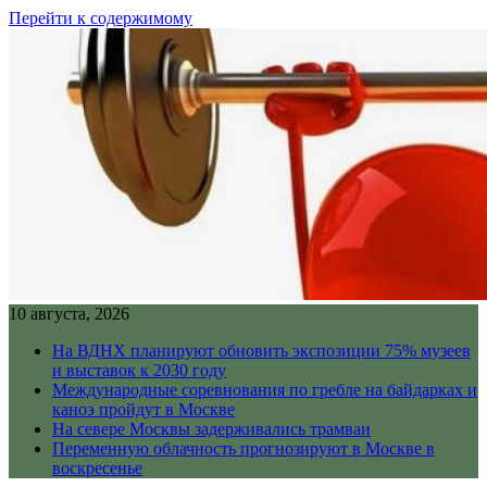
Перейти к содержимому
10 августа, 2026
На ВДНХ планируют обновить экспозиции 75% музеев
и выставок к 2030 году
Международные соревнования по гребле на байдарках и
каноэ пройдут в Москве
На севере Москвы задерживались трамваи
Переменную облачность прогнозируют в Москве в
воскресенье