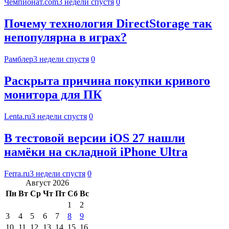
Чемпионат.com
3 недели спустя
0
Почему технология DirectStorage так
непопулярна в играх?
Рамблер
3 недели спустя
0
Раскрыта причина покупки кривого
монитора для ПК
Lenta.ru
3 недели спустя
0
В тестовой версии iOS 27 нашли
намёки на складной iPhone Ultra
Ferra.ru
3 недели спустя
0
Август 2026
Пн
Вт
Ср
Чт
Пт
Сб
Вс
1
2
3
4
5
6
7
8
9
10
11
12
13
14
15
16