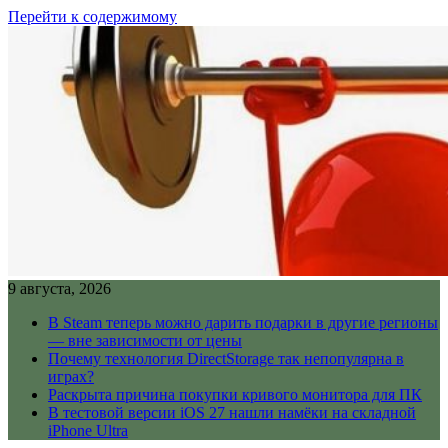
Перейти к содержимому
9 августа, 2026
В Steam теперь можно дарить подарки в другие регионы
— вне зависимости от цены
Почему технология DirectStorage так непопулярна в
играх?
Раскрыта причина покупки кривого монитора для ПК
В тестовой версии iOS 27 нашли намёки на складной
iPhone Ultra