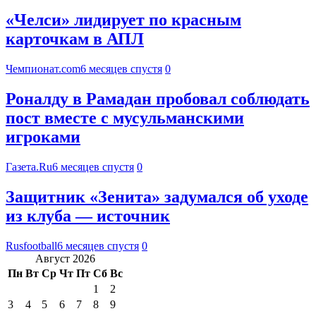
«Челси» лидирует по красным
карточкам в АПЛ
Чемпионат.com
6 месяцев спустя
0
Роналду в Рамадан пробовал соблюдать
пост вместе с мусульманскими
игроками
Газета.Ru
6 месяцев спустя
0
Защитник «Зенита» задумался об уходе
из клуба — источник
Rusfootball
6 месяцев спустя
0
Август 2026
Пн
Вт
Ср
Чт
Пт
Сб
Вс
1
2
3
4
5
6
7
8
9