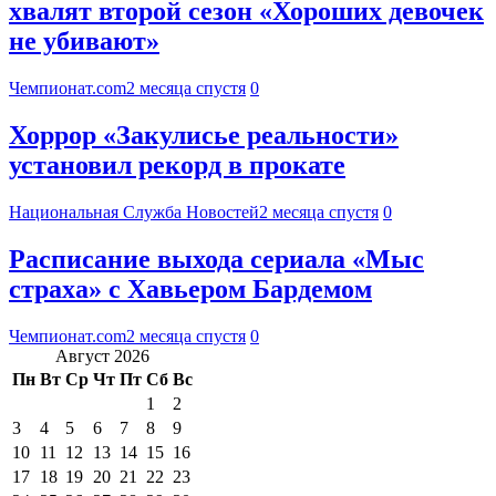
хвалят второй сезон «Хороших девочек
не убивают»
Чемпионат.com
2 месяца спустя
0
Хоррор «Закулисье реальности»
установил рекорд в прокате
Национальная Служба Новостей
2 месяца спустя
0
Расписание выхода сериала «Мыс
страха» с Хавьером Бардемом
Чемпионат.com
2 месяца спустя
0
Август 2026
Пн
Вт
Ср
Чт
Пт
Сб
Вс
1
2
3
4
5
6
7
8
9
10
11
12
13
14
15
16
17
18
19
20
21
22
23