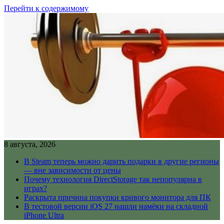
Перейти к содержимому
8 августа, 2026
В Steam теперь можно дарить подарки в другие регионы
— вне зависимости от цены
Почему технология DirectStorage так непопулярна в
играх?
Раскрыта причина покупки кривого монитора для ПК
В тестовой версии iOS 27 нашли намёки на складной
iPhone Ultra