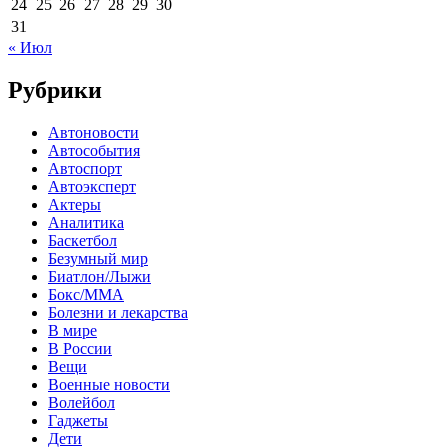
24
25
26
27
28
29
30
31
« Июл
Рубрики
Автоновости
Автособытия
Автоспорт
Автоэксперт
Актеры
Аналитика
Баскетбол
Безумный мир
Биатлон/Лыжи
Бокс/MMA
Болезни и лекарства
В мире
В России
Вещи
Военные новости
Волейбол
Гаджеты
Дети