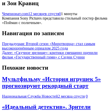
и Зои Кравиц
Чемпионат.com
12 месяцев спустя
0
1 минуты
Компания Sony Pictures представила стильный постер фильма
«Пойман с поличным».
Навигация по записям
Предыдущая:
Второй сезон «Миротворца» стал самым
высокооценённым сериалом 2025 года
Далее:
«Скучное зрелище»: критики смешанно оценили
фильм «Государственный гимн» с Сидни Суини
Похожие новости
Мультфильму «История игрушек 5»
прогнозируют рекордный старт
Национальная Служба Новостей
2 месяца спустя
0
«Идеальный детектив». Зрители