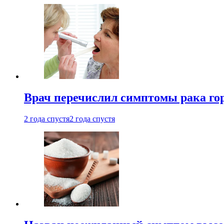
Врач перечислил симптомы рака го
2 года спустя
2 года спустя