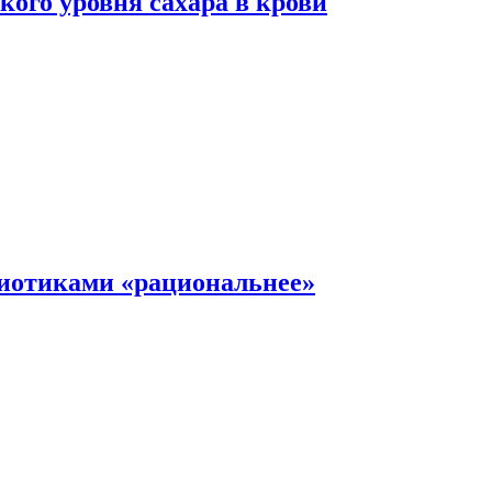
ого уровня сахара в крови
иотиками «рациональнее»