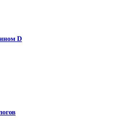
мином D
логов