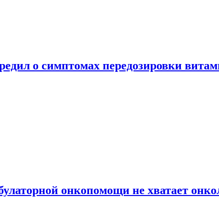
предил о симптомах передозировки вита
булаторной онкопомощи не хватает онко