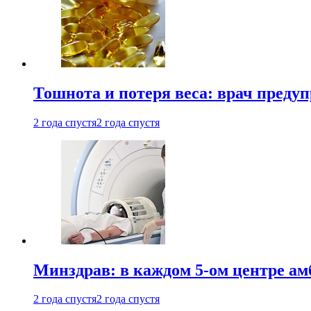
Тошнота и потеря веса: врач преду
2 года спустя
2 года спустя
Минздрав: в каждом 5-ом центре ам
2 года спустя
2 года спустя