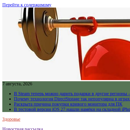
Перейти к содержимому
7 августа, 2026
В Steam теперь можно дарить подарки в другие регионы 
Почему технология DirectStorage так непопулярна в играх
Раскрыта причина покупки кривого монитора для ПК
В тестовой версии iOS 27 нашли намёки на складной iPho
Здоровье
Новостная рассылка