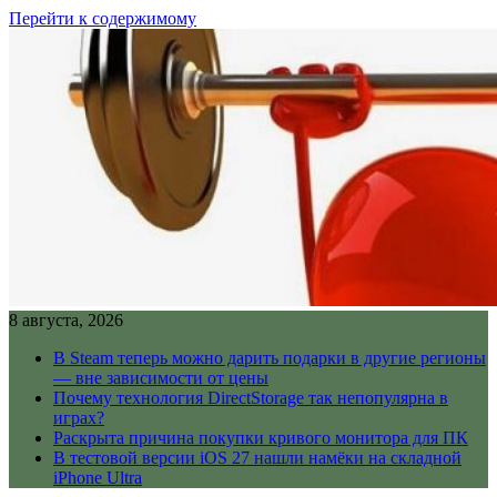
Перейти к содержимому
8 августа, 2026
В Steam теперь можно дарить подарки в другие регионы
— вне зависимости от цены
Почему технология DirectStorage так непопулярна в
играх?
Раскрыта причина покупки кривого монитора для ПК
В тестовой версии iOS 27 нашли намёки на складной
iPhone Ultra