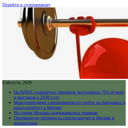
Перейти к содержимому
9 августа, 2026
На ВДНХ планируют обновить экспозиции 75% музеев
и выставок к 2030 году
Международные соревнования по гребле на байдарках и
каноэ пройдут в Москве
На севере Москвы задерживались трамваи
Переменную облачность прогнозируют в Москве в
воскресенье