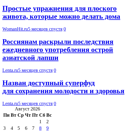
Простые упражнения для плоского
живота, которые можно делать дома
WomanHit.ru
5 месяцев спустя
0
Россиянам раскрыли последствия
ежедневного употребления острой
азиатской лапши
Lenta.ru
5 месяцев спустя
0
Назван доступный суперфуд
для сохранения молодости и здоровья
Lenta.ru
5 месяцев спустя
0
Август 2026
Пн
Вт
Ср
Чт
Пт
Сб
Вс
1
2
3
4
5
6
7
8
9